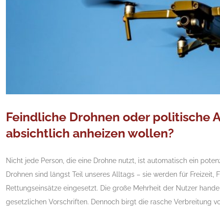
Feindliche Drohnen oder politische A
absichtlich anheizen wollen?
Nicht jede Person, die eine Drohne nutzt, ist automatisch ein potenzi
Drohnen sind längst Teil unseres Alltags – sie werden für Freizeit, 
Rettungseinsätze eingesetzt. Die große Mehrheit der Nutzer hand
gesetzlichen Vorschriften. Dennoch birgt die rasche Verbreitung vo