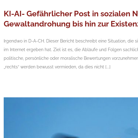
KI-AI- Gefährlicher Post in sozialen
Gewaltandrohung bis hin zur Existe
Irgendwo in D-A-CH. Dieser Bericht beschreibt eine Situation, die s
im Internet ergeben hat. Ziel ist es, die Abläufe und Folgen sachli
politische, persönliche oder moralische Bewertungen vorzunehmen. A
„rechts“ werden bewusst vermieden, da dies nicht [...]