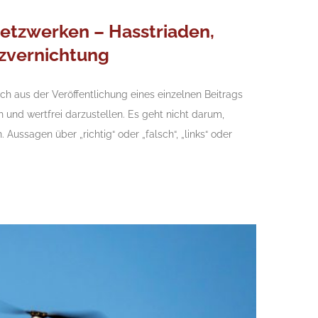
 Netzwerken – Hasstriaden,
nzvernichtung
ich aus der Veröffentlichung eines einzelnen Beitrags
ch und wertfrei darzustellen. Es geht nicht darum,
ussagen über „richtig“ oder „falsch“, „links“ oder