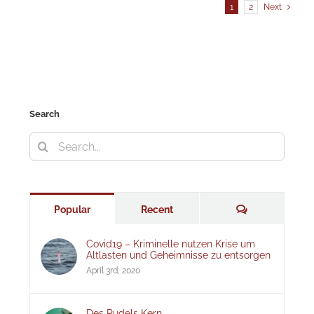
1
2
Next
Search
Search
for:
Comments
Popular
Recent
Covid19 – Kriminelle nutzen Krise um
Altlasten und Geheimnisse zu entsorgen
April 3rd, 2020
Des Pudels Kern –