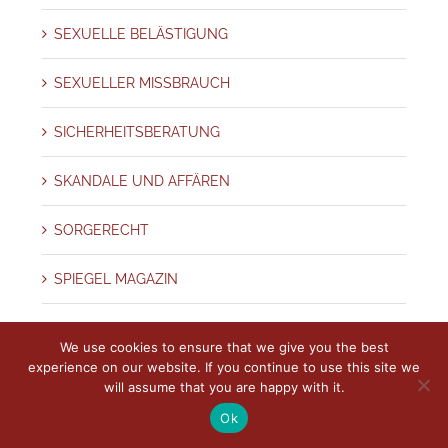
SEXUELLE BELÄSTIGUNG
SEXUELLER MISSBRAUCH
SICHERHEITSBERATUNG
SKANDALE UND AFFÄREN
SORGERECHT
SPIEGEL MAGAZIN
SPURENSICHERUNG – BEWEISE
We use cookies to ensure that we give you the best
experience on our website. If you continue to use this site we
Stadt
will assume that you are happy with it.
Ok
STALKING