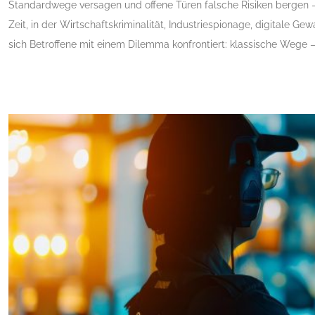
Standardwege versagen und offene Türen falsche Risiken bergen –
Zeit, in der Wirtschaftskriminalität, Industriespionage, digitale 
sich Betroffene mit einem Dilemma konfrontiert: klassische Wege – Po