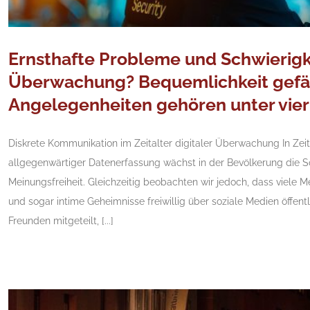
Ernsthafte Probleme und Schwierigk
Überwachung? Bequemlichkeit gefähr
Angelegenheiten gehören unter vier
Diskrete Kommunikation im Zeitalter digitaler Überwachung In Z
allgegenwärtiger Datenerfassung wächst in der Bevölkerung die S
Meinungsfreiheit. Gleichzeitig beobachten wir jedoch, dass viele 
und sogar intime Geheimnisse freiwillig über soziale Medien öffen
Freunden mitgeteilt, [...]