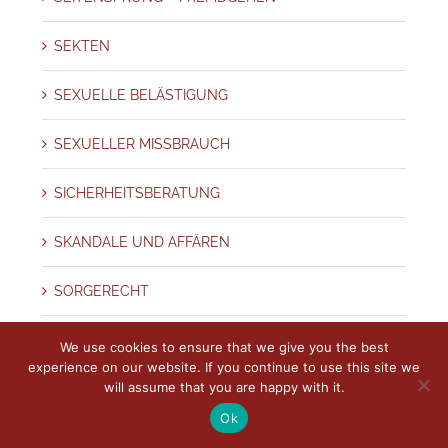
SEKTEN
SEXUELLE BELÄSTIGUNG
SEXUELLER MISSBRAUCH
SICHERHEITSBERATUNG
SKANDALE UND AFFÄREN
SORGERECHT
SPIEGEL MAGAZIN
We use cookies to ensure that we give you the best
experience on our website. If you continue to use this site we
will assume that you are happy with it.
SPURENSICHERUNG – BEWEISE
Ok
Stadt