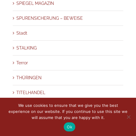
SPIEGEL MAGAZIN
SPURENSICHERUNG – BEWEISE
Stadt
STALKING
Terror
THÜRINGEN
TITELHANDEL
We use cookies to ensure that we give you the best
TRICKBETRÜGER
experience on our website. If you continue to use this site we
will assume that you are happy with it.
ÜBERWACHUNGSTECHNIK
Ok