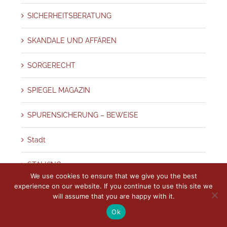
SICHERHEITSBERATUNG
SKANDALE UND AFFÄREN
SORGERECHT
SPIEGEL MAGAZIN
SPURENSICHERUNG – BEWEISE
Stadt
STALKING
We use cookies to ensure that we give you the best
experience on our website. If you continue to use this site we
Terror
will assume that you are happy with it.
Ok
THÜRINGEN