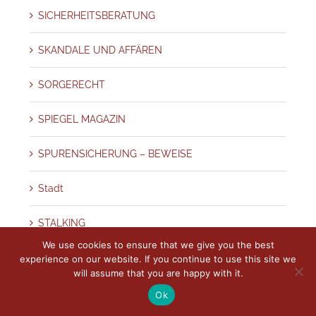
SICHERHEITSBERATUNG
SKANDALE UND AFFÄREN
SORGERECHT
SPIEGEL MAGAZIN
SPURENSICHERUNG – BEWEISE
Stadt
STALKING
We use cookies to ensure that we give you the best
Terror
experience on our website. If you continue to use this site we
will assume that you are happy with it.
THÜRINGEN
Ok