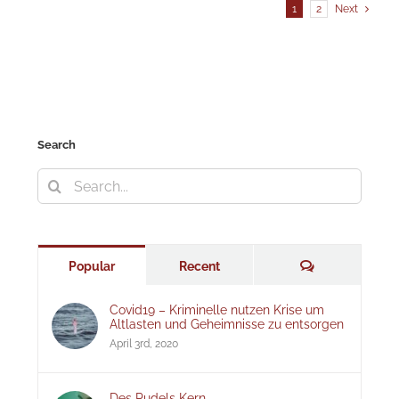
1
2
Next
Search
Search
for:
Comments
Popular
Recent
Covid19 – Kriminelle nutzen Krise um
Altlasten und Geheimnisse zu entsorgen
April 3rd, 2020
Des Pudels Kern –