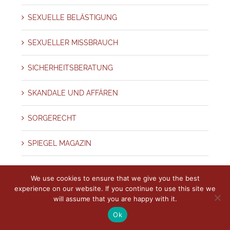
SEXUELLE BELÄSTIGUNG
SEXUELLER MISSBRAUCH
SICHERHEITSBERATUNG
SKANDALE UND AFFÄREN
SORGERECHT
SPIEGEL MAGAZIN
SPURENSICHERUNG – BEWEISE
We use cookies to ensure that we give you the best
experience on our website. If you continue to use this site we
Stadt
will assume that you are happy with it.
Ok
STALKING