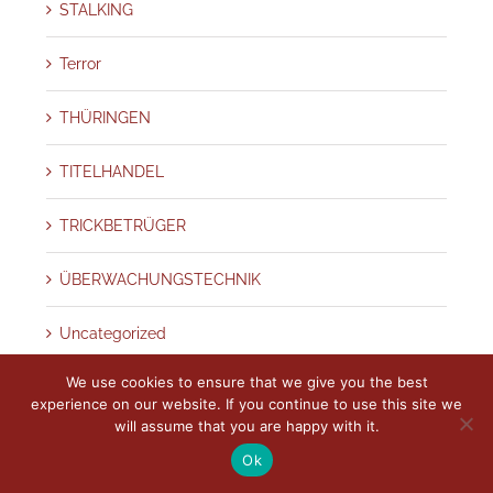
STALKING
Terror
THÜRINGEN
TITELHANDEL
TRICKBETRÜGER
ÜBERWACHUNGSTECHNIK
Uncategorized
We use cookies to ensure that we give you the best
UNTERSCHLAGUNG
experience on our website. If you continue to use this site we
will assume that you are happy with it.
UNTREUE
Ok