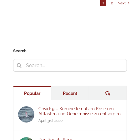
1
2
Next
Search
Search
for:
Comments
Popular
Recent
Covid19 – Kriminelle nutzen Krise um
Altlasten und Geheimnisse zu entsorgen
April 3rd, 2020
Des Pudels Kern –