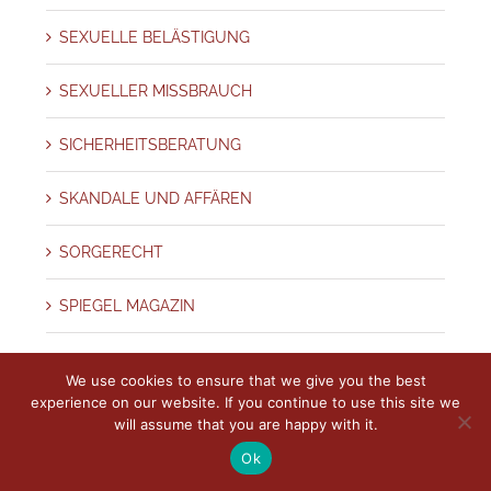
SEXUELLE BELÄSTIGUNG
SEXUELLER MISSBRAUCH
SICHERHEITSBERATUNG
SKANDALE UND AFFÄREN
SORGERECHT
SPIEGEL MAGAZIN
SPURENSICHERUNG – BEWEISE
We use cookies to ensure that we give you the best
experience on our website. If you continue to use this site we
Stadt
will assume that you are happy with it.
Ok
STALKING