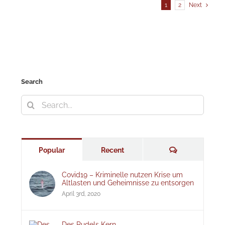
1
2
Next
Search
Search
for:
Comments
Popular
Recent
Covid19 – Kriminelle nutzen Krise um
Altlasten und Geheimnisse zu entsorgen
April 3rd, 2020
Des Pudels Kern –