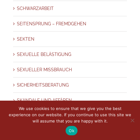
SCHWARZARBEIT
SEITENSPRUNG – FREMDGEHEN
SEKTEN
SEXUELLE BELÄSTIGUNG
SEXUELLER MISSBRAUCH
SICHERHEITSBERATUNG
SKANDALE UND AFFÄREN
We use cookies to ensure that we give you the best
experience on our website. If you continue to use this site we
SORGERECHT
will assume that you are happy with it.
Ok
SPIEGEL MAGAZIN