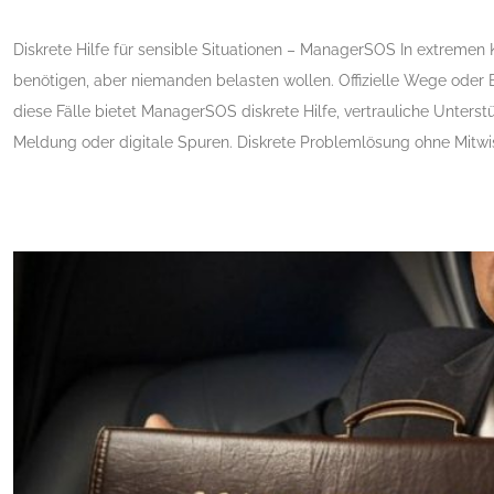
Diskrete Hilfe für sensible Situationen – ManagerSOS In extremen K
benötigen, aber niemanden belasten wollen. Offizielle Wege oder 
diese Fälle bietet ManagerSOS diskrete Hilfe, vertrauliche Unte
Meldung oder digitale Spuren. Diskrete Problemlösung ohne Mitwisse