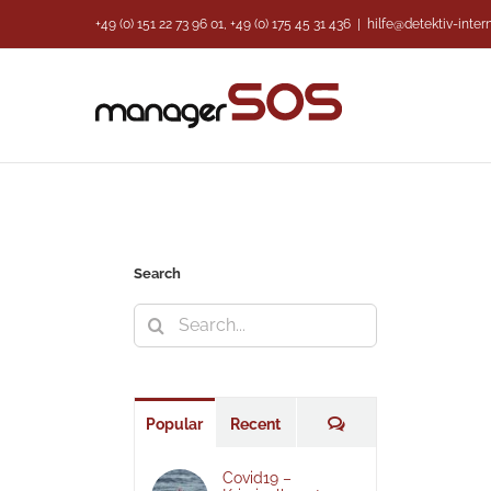
Skip
+49 (0) 151 22 73 96 01, +49 (0) 175 45 31 436
|
hilfe@detektiv-inter
to
ISKRETION – WELTWEIT – SOFORT – ALLE RISIKOBEREICHE –
content
ANAGERSOS www.detektiv-international.de
NSCHLAG
AUSBEUTUNG
AUSLAND
BADEN WÜRTTEMBERG
BAYERN
TRIEBSGEHEIMNIS
BETRIEBSSCHUTZ
BETRIEBSSICHERHEIT
BETRUG
H
Bundesland
COMPLIANCE MANAGEMENT
CYBERKRIMINALITÄT
TEKTIV BERLIN
DETEKTIV BREMEN
DETEKTIV DORTMUND
DETEKTIV
ESSEN
DETEKTIV HAMBURG
DETEKTIV HANNOVER
DETEKTIV KOELN
N
DETEKTIV NUERNBURG
DETEKTIV STUTTGART
DIEBSTAHL
- UND PARTNERSCHAFTSBETRUG
EHEBETRUG
EINSCHLEUSUNG
Search
ERBSCHAFTSSTREIT
ERBSCHLEICHER
Ermittlung
ERNIEDRIGUNG
Search
NDUNG
Fake News
FALSCHE VERDÄCHTIGUNG
FÄLSCHUNG
FRAUD MANAGEMENT
FRAUD_MANAGEMENT
GEHEIMNISVERRAT
for:
HEHLEREI
HEIRATSSCHWINDLER
HESSEN
HILFE BEI PROBLEMEN
ATIONSBESCHAFFUNG
INTRIGE
INVESTMENTBETRUG
IT Sicherheit
Comments
Popular
Recent
N – HONORAR – PREISE
KRISENMANAGEMENT
KUNSTHANDEL
ENBURG-VORPOMMERN
MENSCHENHANDEL
MIETNOMADEN
Covid19 –
NACHBARSCHAFTSSTREIT
NIEDERSACHSEN
Nordrhein-Westfalen-NRW