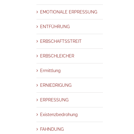
DUNG
PERSONENSCHUTZ
PERSONENSUCHE
PLAGIATE – FÄLSCHUNG
EMOTIONALE ERPRESSUNG
KTIV
PRIVATERMITTLUNGEN
Problem Solving & Troubleshooting
ERROR
RADIKALISIERUNG
RHEINLAND-PFALZ
RISK MANAGEMENT
D
SAARLAND
SABOTAGE
SACHSEN
SACHSEN-ANHALT
SCHLESWIG-
ENTFÜHRUNG
EITENSPRUNG – FREMDGEHEN
SEKTEN
SEXUELLE BELÄSTIGUNG
ATUNG
SKANDALE UND AFFÄREN
SORGERECHT
SPIEGEL MAGAZIN
ERBSCHAFTSSTREIT
TALKING
Terror
THÜRINGEN
TITELHANDEL
TRICKBETRÜGER
TERSCHLAGUNG
UNTREUE
VADALISMUS
VERLEUMDUNG
VERRAT
ERBSCHLEICHER
RÄVENTION
WIRTSCHAFTSDETEKTIV
WIRTSCHAFTSERMITTLUNGEN
ngskräften den Stecker zieht. ManagerSOS Krisenmanagement
ALITÄT
WIRTSCHAFTSSPIONAGE
ZEUGEN
Ermittlung
hrungskräfte +49 175 4531436
NSCHLAG
AUSBEUTUNG
AUSLAND
BADEN WÜRTTEMBERG
BAYERN
ERNIEDRIGUNG
TRIEBSGEHEIMNIS
BETRIEBSSCHUTZ
BETRIEBSSICHERHEIT
BETRUG
H
Bundesland
COMPLIANCE MANAGEMENT
CYBERKRIMINALITÄT
ERPRESSUNG
TEKTIV BERLIN
DETEKTIV BREMEN
DETEKTIV DORTMUND
DETEKTIV
ESSEN
DETEKTIV HAMBURG
DETEKTIV HANNOVER
DETEKTIV KOELN
Existenzbedrohung
N
DETEKTIV NUERNBURG
DETEKTIV STUTTGART
DIEBSTAHL
- UND PARTNERSCHAFTSBETRUG
EHEBETRUG
EINSCHLEUSUNG
FAHNDUNG
ERBSCHAFTSSTREIT
ERBSCHLEICHER
Ermittlung
ERNIEDRIGUNG