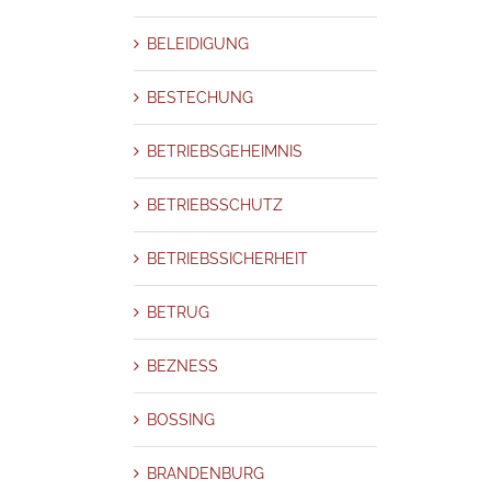
T
VERSICHERUNGSBETRUG
VIP SCHUTZ UND PRÄVENTION
UNGEN
WIRTSCHAFTSKRIMINALITÄT
WIRTSCHAFTSSPIONAGE
ZEUGEN
BELEIDIGUNG
BESTECHUNG
uationen „ManagerSOS” – Ihr Partner für geheime, vertrauliche
ffektive Problemlösung“
BETRIEBSGEHEIMNIS
NSCHLAG
AUSBEUTUNG
AUSLAND
BADEN WÜRTTEMBERG
BAYERN
TRIEBSGEHEIMNIS
BETRIEBSSCHUTZ
BETRIEBSSICHERHEIT
BETRUG
BETRIEBSSCHUTZ
H
Bundesland
COMPLIANCE MANAGEMENT
CYBERKRIMINALITÄT
TEKTIV BERLIN
DETEKTIV BREMEN
DETEKTIV DORTMUND
DETEKTIV
ESSEN
DETEKTIV HAMBURG
DETEKTIV HANNOVER
DETEKTIV KOELN
BETRIEBSSICHERHEIT
N
DETEKTIV NUERNBURG
DETEKTIV STUTTGART
DIEBSTAHL
- UND PARTNERSCHAFTSBETRUG
EHEBETRUG
EINSCHLEUSUNG
BETRUG
ERBSCHAFTSSTREIT
ERBSCHLEICHER
Ermittlung
ERNIEDRIGUNG
NDUNG
Fake News
FALSCHE VERDÄCHTIGUNG
FÄLSCHUNG
BEZNESS
FRAUD MANAGEMENT
FRAUD_MANAGEMENT
GEHEIMNISVERRAT
HEHLEREI
HEIRATSSCHWINDLER
HESSEN
HILFE BEI PROBLEMEN
BOSSING
ATIONSBESCHAFFUNG
INTRIGE
INVESTMENTBETRUG
IT Sicherheit
N – HONORAR – PREISE
KRISENMANAGEMENT
KUNSTHANDEL
BRANDENBURG