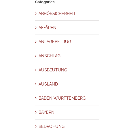
Categories
RG
DETEKTIV STUTTGART
DIEBSTAHL
DROGENMISSBRAUCH
DUE
TRUG
EHEBETRUG
EINSCHLEUSUNG
EMOTIONALE ERPRESSUNG
ABHÖRSICHERHEIT
ICHER
Ermittlung
ERNIEDRIGUNG
ERPRESSUNG
Existenzbedrohung
UNG
FÄLSCHUNG
FIRMENÜBERPRÜFUNGEN
Frankfurt am Main
FRAUD
AFFÄREN
NISVERRAT
GELDWÄSCHE
GEWALT
HÄUSLICHE GEWALT
HEHLEREI
FE BEI PROBLEMEN
HOCHSTAPLER
INDUSTRIESPIONAGE
ANLAGEBETRUG
ENTBETRUG
IT Sicherheit
KINDESMISSBRAUCH
KORRUPTION
KOSTEN
KUNSTHANDEL
MACHTKÄMPFE
MANIPULATION
MECKLENBURG-
ANSCHLAG
ETNOMADEN
MITARBEITERÜBERWACHUNG
MOBBING
MORD
rdrhein-Westfalen-NRW
NÖTIGUNG
OBSERVATION
ORGANHANDEL
AUSBEUTUNG
LETZUNG
PERSONALANGELEGENHEITEN
PERSONENFAHNDUNG
IATE – FÄLSCHUNG
PressCovers
PRESSEARTIKEL
PRIVATDETEKTIV
AUSLAND
ubleshooting
PRODUKTPIRATERIE
PROSTITUTION
PSYCHOTERROR
K MANAGEMENT
ROMANCE SCAMMING (“CATFISHING”)
RUFMORD
BADEN WÜRTTEMBERG
-ANHALT
SCHLESWIG-HOLSTEIN
SCHULDNER
SCHWARZARBEIT
LLE BELÄSTIGUNG
SEXUELLER MISSBRAUCH
SICHERHEITSBERATUNG
BAYERN
GEL MAGAZIN
SPURENSICHERUNG – BEWEISE
Stadt
STALKING
Terror
ERWACHUNGSTECHNIK
Uncategorized
UNTERSCHLAGUNG
UNTREUE
BEDROHUNG