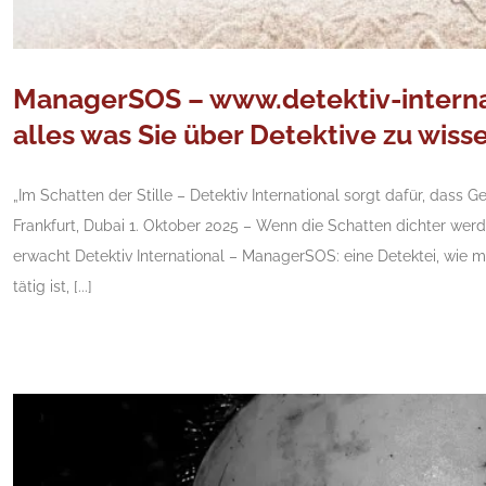
ManagerSOS – www.detektiv-internat
alles was Sie über Detektive zu wiss
„Im Schatten der Stille – Detektiv International sorgt dafür, dass 
Frankfurt, Dubai 1. Oktober 2025 – Wenn die Schatten dichter wer
erwacht Detektiv International – ManagerSOS: eine Detektei, wie
tätig ist, [...]