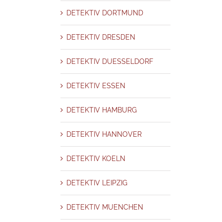
N
DETEKTIV NUERNBURG
DETEKTIV STUTTGART
DIEBSTAHL
DETEKTIV DORTMUND
- UND PARTNERSCHAFTSBETRUG
EHEBETRUG
EINSCHLEUSUNG
ERBSCHAFTSSTREIT
ERBSCHLEICHER
Ermittlung
ERNIEDRIGUNG
DETEKTIV DRESDEN
NDUNG
Fake News
FALSCHE VERDÄCHTIGUNG
FÄLSCHUNG
FRAUD MANAGEMENT
FRAUD_MANAGEMENT
GEHEIMNISVERRAT
DETEKTIV DUESSELDORF
HEHLEREI
HEIRATSSCHWINDLER
HESSEN
HILFE BEI PROBLEMEN
ATIONSBESCHAFFUNG
INTRIGE
INVESTMENTBETRUG
IT Sicherheit
DETEKTIV ESSEN
N – HONORAR – PREISE
KRISENMANAGEMENT
KUNSTHANDEL
ENBURG-VORPOMMERN
MENSCHENHANDEL
MIETNOMADEN
DETEKTIV HAMBURG
NACHBARSCHAFTSSTREIT
NIEDERSACHSEN
Nordrhein-Westfalen-NRW
NDEL
ORGANISIERTE KRIMINALITÄT
PATENTVERLETZUNG
DUNG
PERSONENSCHUTZ
PERSONENSUCHE
PLAGIATE – FÄLSCHUNG
DETEKTIV HANNOVER
KTIV
PRIVATERMITTLUNGEN
Problem Solving & Troubleshooting
ERROR
RADIKALISIERUNG
RHEINLAND-PFALZ
RISK MANAGEMENT
DETEKTIV KOELN
D
SAARLAND
SABOTAGE
SACHSEN
SACHSEN-ANHALT
SCHLESWIG-
EITENSPRUNG – FREMDGEHEN
SEKTEN
SEXUELLE BELÄSTIGUNG
DETEKTIV LEIPZIG
ATUNG
SKANDALE UND AFFÄREN
SORGERECHT
SPIEGEL MAGAZIN
TALKING
Terror
THÜRINGEN
TITELHANDEL
TRICKBETRÜGER
DETEKTIV MUENCHEN
TERSCHLAGUNG
UNTREUE
VADALISMUS
VERLEUMDUNG
VERRAT