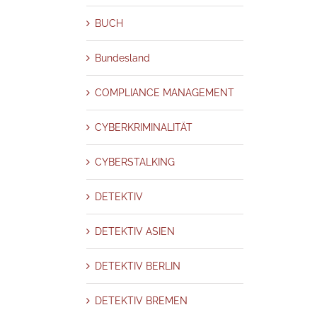
ENBURG-VORPOMMERN
MENSCHENHANDEL
MIETNOMADEN
NACHBARSCHAFTSSTREIT
NIEDERSACHSEN
Nordrhein-Westfalen-NRW
BUCH
NDEL
ORGANISIERTE KRIMINALITÄT
PATENTVERLETZUNG
DUNG
PERSONENSCHUTZ
PERSONENSUCHE
PLAGIATE – FÄLSCHUNG
Bundesland
KTIV
PRIVATERMITTLUNGEN
Problem Solving & Troubleshooting
ERROR
RADIKALISIERUNG
RHEINLAND-PFALZ
RISK MANAGEMENT
COMPLIANCE MANAGEMENT
D
SAARLAND
SABOTAGE
SACHSEN
SACHSEN-ANHALT
SCHLESWIG-
EITENSPRUNG – FREMDGEHEN
SEKTEN
SEXUELLE BELÄSTIGUNG
CYBERKRIMINALITÄT
ATUNG
SKANDALE UND AFFÄREN
SORGERECHT
SPIEGEL MAGAZIN
TALKING
Terror
THÜRINGEN
TITELHANDEL
TRICKBETRÜGER
CYBERSTALKING
TERSCHLAGUNG
UNTREUE
VADALISMUS
VERLEUMDUNG
VERRAT
RÄVENTION
WIRTSCHAFTSDETEKTIV
WIRTSCHAFTSERMITTLUNGEN
DETEKTIV
ltweiter Einsatz unter Extrembedingungen – www.detektiv-
ALITÄT
WIRTSCHAFTSSPIONAGE
ZEUGEN
international.de
DETEKTIV ASIEN
NSCHLAG
AUSBEUTUNG
AUSLAND
BADEN WÜRTTEMBERG
BAYERN
TRIEBSGEHEIMNIS
BETRIEBSSCHUTZ
BETRIEBSSICHERHEIT
BETRUG
DETEKTIV BERLIN
H
Bundesland
COMPLIANCE MANAGEMENT
CYBERKRIMINALITÄT
TEKTIV BERLIN
DETEKTIV BREMEN
DETEKTIV DORTMUND
DETEKTIV
DETEKTIV BREMEN
ESSEN
DETEKTIV HAMBURG
DETEKTIV HANNOVER
DETEKTIV KOELN