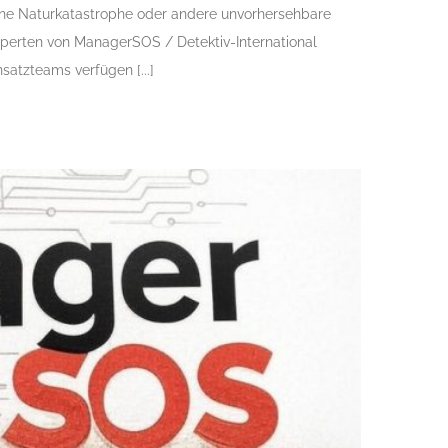
, eine Naturkatastrophe oder andere unvorhersehbare
perten von ManagerSOS / Detektiv-International
satzteams verfügen [...]