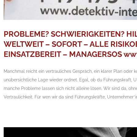
PROBLEME? SCHWIERIGKEITEN? HIL
WELTWEIT – SOFORT – ALLE RISIKO
EINSATZBEREIT – MANAGERSOS www.d
Manchmal reicht ein vertrauliches Gespräch, ein klarer Plan oder 
unübersichtliche Lage wieder ordnet. Egal, ob du Führungskraft, U
manche Probleme lassen sich nicht alleine lösen. Wir sind da, ohn
Vertraulichkeit. Für wen wir da sind Führungskräfte, Unternehmer*in