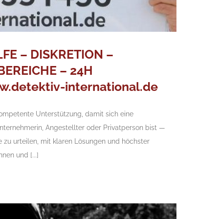
FE – DISKRETION –
BEREICHE – 24H
etektiv-international.de
kompetente Unterstützung, damit sich eine
nternehmerin, Angestellter oder Privatperson bist —
e zu urteilen, mit klaren Lösungen und höchster
nen und [...]