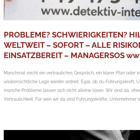
PROBLEME? SCHWIERIGKEITEN? HIL
WELTWEIT – SOFORT – ALLE RISIKO
EINSATZBEREIT – MANAGERSOS www.d
Manchmal reicht ein vertrauliches Gespräch, ein klarer Plan oder 
unübersichtliche Lage wieder ordnet. Egal, ob du Führungskraft, U
manche Probleme lassen sich nicht alleine lösen. Wir sind da, ohn
Vertraulichkeit. Für wen wir da sind Führungskräfte, Unternehmer*in