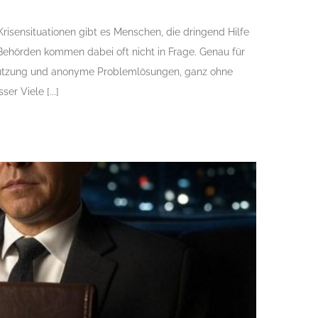
risensituationen gibt es Menschen, die dringend Hilfe
Behörden kommen dabei oft nicht in Frage. Genau für
rstützung und anonyme Problemlösungen, ganz ohne
r Viele [...]