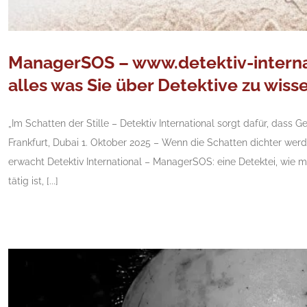
ManagerSOS – www.detektiv-internat
alles was Sie über Detektive zu wiss
„Im Schatten der Stille – Detektiv International sorgt dafür, dass 
Frankfurt, Dubai 1. Oktober 2025 – Wenn die Schatten dichter wer
erwacht Detektiv International – ManagerSOS: eine Detektei, wie
tätig ist, [...]