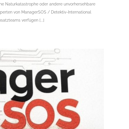
, eine Naturkatastrophe oder andere unvorhersehbare
perten von ManagerSOS / Detektiv-International
satzteams verfügen [...]