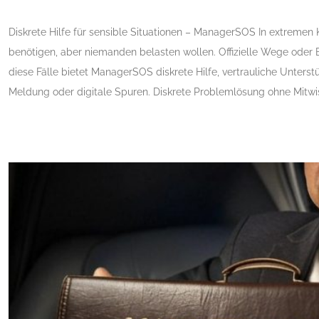
Diskrete Hilfe für sensible Situationen – ManagerSOS In extremen K
benötigen, aber niemanden belasten wollen. Offizielle Wege oder 
diese Fälle bietet ManagerSOS diskrete Hilfe, vertrauliche Unte
Meldung oder digitale Spuren. Diskrete Problemlösung ohne Mitwisse