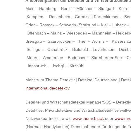
Ansprechpartner der Detektei und Wirtschaftsdetekt
Main
–
Hamburg
–
Berlin
–
München
–
Stuttgart
–
Köln
Kempten
–
Rosenheim
–
Garmisch Partenkirchen
–
Ber
Oder
–
Rostock
–
Schwerin -Stralsund
–
Kiel
–
Lübeck
–
Offenbach
–
Mainz
–
Wiesbaden
–
Mannheim
–
Heidelb
Breisgau
–
Saarbrücken
–
Trier
–
Worms
–
Kaiserslau
Solingen
–
Osnabrück
–
Bielefeld
–
Leverkusen
–
Duisb
Moers
–
Ammersee
–
Bodensee
–
Starnberger See
–
C
Innsbruck
–
Ischgl
–
Kitzbühl
Mehr zum Thema Detektiv | Detektei Deutschland | Detekt
international.de/detektiv
Detektei und Wirtschaftsdetektei
ManagerSOS
– Detektiv
Detektive, Privatdetektive und Wirtschaftsdetekti
Netzwerkpartner u. a.wie
www.themr.black
oder
www.mrq-
(Normale Handykosten) Diensthabender für dringende Fäl