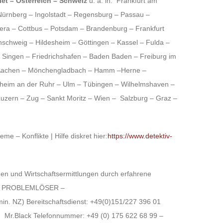
iet
–
Österreich
– Schweiz
u. a. in:
Frankfurt am
Nürnberg
–
Ingolstadt
–
Regensburg
–
Passau
–
era
–
Cottbus
–
Potsdam
–
Brandenburg
–
Frankfurt
nschweig
–
Hildesheim
–
Göttingen
–
Kassel
–
Fulda
–
–
Singen
–
Friedrichshafen
–
Baden Baden
–
Freiburg im
achen
–
Mönchengladbach
–
Hamm
–
Herne
–
heim an der Ruhr
–
Ulm
–
Tübingen
–
Wilhelmshaven
–
Luzern
–
Zug
–
Sankt Moritz
–
Wien
–
Salzburg
–
Graz
–
 – Konflikte | Hilfe diskret hier:
https://www.detektiv-
ungen und Wirtschaftsermittlungen durch erfahrene
T | PROBLEMLÖSER –
min.
NZ
) Bereitschaftsdienst: +49(0)151/227 396 01
6. Mr.Black Telefonnummer: +49 (0) 175 622 68 99 –