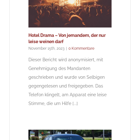
Hotel Drama – Von jemandem, der nur
leise weinen darf
November 15th, 2023
|
0 Kommentare
Dieser Bericht wird anonymisiert, mit
Genehmigung des Mandanten
geschrieben und wurde von Selbigen
gegengelesen und freigegeben. Das
Telefon klingelt, am Apparat eine leise
Stimme, die um Hilfe [...]