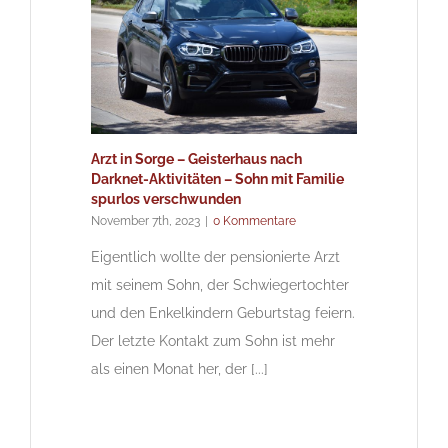
Arzt in Sorge – Geisterhaus nach
Darknet-Aktivitäten – Sohn mit Familie
spurlos verschwunden
November 7th, 2023
|
0 Kommentare
Eigentlich wollte der pensionierte Arzt
mit seinem Sohn, der Schwiegertochter
und den Enkelkindern Geburtstag feiern.
Der letzte Kontakt zum Sohn ist mehr
als einen Monat her, der [...]