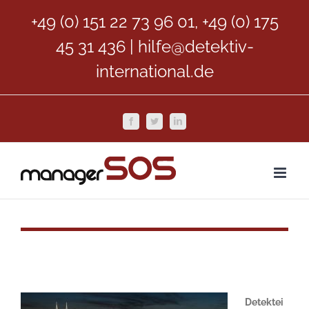
Zum
+49 (0) 151 22 73 96 01, +49 (0) 175
Inhalt
45 31 436
|
hilfe@detektiv-
springen
international.de
Facebook
Twitter
LinkedIn
Detektei