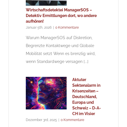
Wirtschaftsdetektei ManagerSOS –
Detektiv Ermittlungen dort, wo andere
aufhören!
Januar 5th, 2026
|
0 Kommentare
Warum ManagerSOS auf Diskretion,
Begrenzte Kontaktwege und Globale
Mobilität setzt Wenn es brenzlig wird,
wenn Standardwege versagen [...]
Aktuter
Sektenalarm in
Krisenzeiten –
Deutschland,
Europa und
Schweiz – D-A-
CH im Visier
Dezember 3rd, 2025
|
0 Kommentare