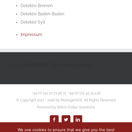
Detektei Bremen
Detektei Baden-Baden
Detektei Sylt
Impressum
CALL OUR EXPERTS TODAY 1.800.555.6789
+49 (0) 151 22 73 96 01, +49 (0) 175 45 31 436
© Copyright 2017 -
2026 by ManagerSOS All Rights Reserved.
Powered by
Billion Dollar Questions
Facebook
Twitter
LinkedIn
We use cookies to ensure that we give you the best