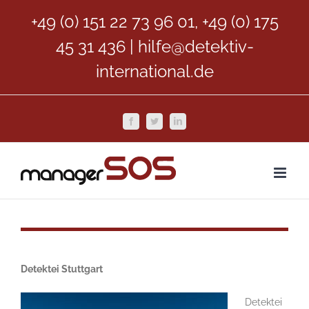
Zum
+49 (0) 151 22 73 96 01, +49 (0) 175
Inhalt
45 31 436
|
hilfe@detektiv-
springen
international.de
Facebook
Twitter
LinkedIn
Detektei Stuttgart
Detektei