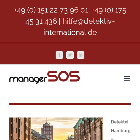
Zum
+49 (0) 151 22 73 96 01, +49 (0) 175
Inhalt
45 31 436
|
hilfe@detektiv-
springen
international.de
Facebook
Twitter
LinkedIn
Detektei
Hamburg
–