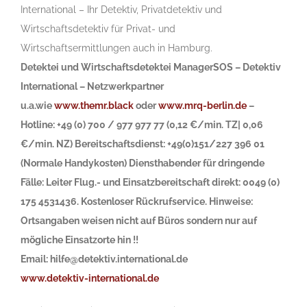
International – Ihr Detektiv, Privatdetektiv und
Wirtschaftsdetektiv für Privat- und
Wirtschaftsermittlungen auch in Hamburg.
Detektei und Wirtschaftsdetektei ManagerSOS – Detektiv
International – Netzwerkpartner
u.a.wie
www.themr.black
oder
www.mrq-berlin.de
–
Hotline: +49 (0) 700 / 977 977 77 (0,12 €/min. TZ| 0,06
€/min. NZ) Bereitschaftsdienst: +49(0)151/227 396 01
(Normale Handykosten) Diensthabender für dringende
Fälle: Leiter Flug.- und Einsatzbereitschaft direkt: 0049 (0)
175 4531436. Kostenloser Rückrufservice. Hinweise:
Ortsangaben weisen nicht auf Büros sondern nur auf
mögliche Einsatzorte hin !!
Email: hilfe@detektiv.international.de
www.detektiv-international.de