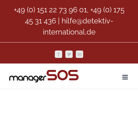
Zum
+49 (0) 151 22 73 96 01, +49 (0) 175
Inhalt
45 31 436
|
hilfe@detektiv-
springen
international.de
Facebook
Twitter
LinkedIn