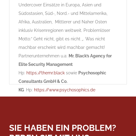
Undercover Einsätze in Europa, Asien und
Südostasien, Süd-, Nord.- und Mittelamerika,
Afrika, Australien, Mittlerer und Naher Osten
inklusiv Krisenregionen weltweit. Problemlöser
Motto:” Geht nicht, gibt es nicht „. Was nicht
machbar erscheint wird machbar gemacht!
Partnerunternehmen u.a:
Mr. Black’s Agency for
Elite Security Management
Hp:
https://themr.black
sowie
Psychosophic
Consultants GmbH & Co.
KG
Hp:
https://www.psychosophics.de
SIE HABEN EIN PROBLEM?