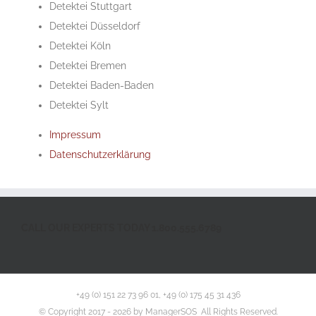
Detektei Stuttgart
Detektei Düsseldorf
Detektei Köln
Detektei Bremen
Detektei Baden-Baden
Detektei Sylt
Impressum
Datenschutzerklärung
CALL OUR EXPERTS TODAY 1.800.555.6789
+49 (0) 151 22 73 96 01, +49 (0) 175 45 31 436
© Copyright 2017 -
2026 by ManagerSOS All Rights Reserved.