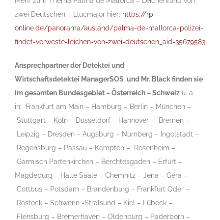
Mehr zum Thema Palma de Mallorca – Leichenfund von
zwei Deutschen – Llucmajor hier:
https://rp-
online.de/panorama/ausland/palma-de-mallorca-polizei-
findet-verweste-leichen-von-zwei-deutschen_aid-35679583
Ansprechpartner der Detektei und
Wirtschaftsdetektei
ManagerSOS
und Mr. Black finden sie
im gesamten Bundesgebiet
–
Österreich
– Schweiz
u. a.
in:
Frankfurt am Main
–
Hamburg
–
Berlin
–
München
–
Stuttgart
–
Köln
–
Düsseldorf
–
Hannover
–
Bremen
–
Leipzig
–
Dresden
–
Augsburg
–
Nürnberg
–
Ingolstadt
–
Regensburg
–
Passau
–
Kempten
–
Rosenheim
–
Garmisch Partenkirchen
–
Berchtesgaden
–
Erfurt
–
Magdeburg
–
Halle Saale
–
Chemnitz
–
Jena
–
Gera
–
Cottbus
–
Potsdam
–
Brandenburg
–
Frankfurt Oder
–
Rostock
–
Schwerin -Stralsund
–
Kiel
–
Lübeck
–
Flensburg
–
Bremerhaven
–
Oldenburg
–
Paderborn
–