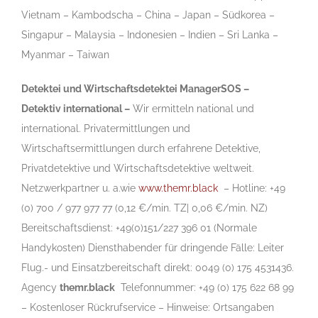
Vietnam – Kambodscha – China – Japan – Südkorea –
Singapur – Malaysia – Indonesien – Indien – Sri Lanka –
Myanmar – Taiwan
Detektei und Wirtschaftsdetektei
ManagerSOS
–
Detektiv international –
Wir ermitteln national und
international. Privatermittlungen und
Wirtschaftsermittlungen durch erfahrene Detektive,
Privatdetektive und Wirtschaftsdetektive weltweit.
Netzwerkpartner u. a.wie
www.themr.black
– Hotline: +49
(0) 700 / 977 977 77 (0,12 €/min. TZ| 0,06 €/min.
NZ
)
Bereitschaftsdienst: +49(0)151/227 396 01 (Normale
Handykosten) Diensthabender für dringende Fälle: Leiter
Flug.- und Einsatzbereitschaft direkt: 0049 (0) 175 4531436.
Agency
themr.black
Telefonnummer: +49 (0) 175 622 68 99
– Kostenloser Rückrufservice – Hinweise: Ortsangaben