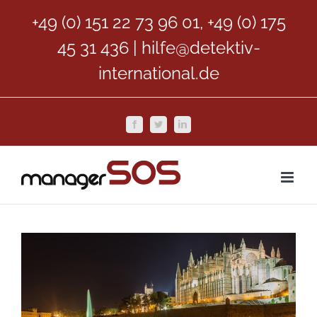
Zum
+49 (0) 151 22 73 96 01, +49 (0) 175
Inhalt
45 31 436
|
hilfe@detektiv-
springen
international.de
Facebook
Twitter
LinkedIn
Zeige
grösseres
Bild