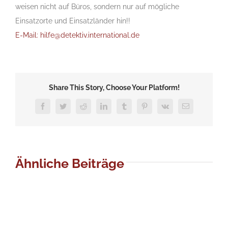
weisen nicht auf Büros, sondern nur auf mögliche
Einsatzorte und Einsatzländer hin!!
E-Mail: hilfe@detektiv.international.de
Share This Story, Choose Your Platform!
Facebook
Twitter
Reddit
LinkedIn
Tumblr
Pinterest
Vk
E-
Mail
Ähnliche Beiträge