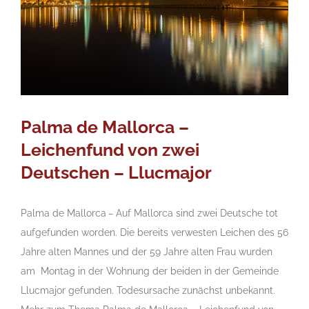
Palma de Mallorca –
Leichenfund von zwei
Deutschen – Llucmajor
Palma de Mallorca
–
Auf Mallorca sind zwei Deutsche tot
aufgefunden worden. Die bereits verwesten Leichen des 56
Jahre alten Mannes und der 59 Jahre alten Frau wurden
am Montag in der Wohnung der beiden in der Gemeinde
Llucmajor gefunden. Todesursache zunächst unbekannt.