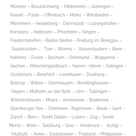
Münster
–
Braunschweig
–
Hildesheim
–
Göttingen
–
Kassel
–
Fulda
–
Offenbach
–
Mainz
–
Wiesbaden
–
Mannheim
–
Heidelberg
–
Darmstadt
–
Ludwigshafen
–
Konstanz
–
Heilbronn
–
Pforzheim
–
Singen
–
Friedrichshafen
–
Baden Baden
–
Freiburg im Breisgau
–
Saarbrücken
–
Trier
–
Worms
–
Kaiserslautern
–
Bonn
–
Koblenz
–
Essen
–
Bochum
–
Dortmund
–
Wuppertal
–
Aachen
–
Mönchengladbach
–
Hamm
–
Herne
–
Solingen
–
Osnabrück
–
Bielefeld
–
Leverkusen
–
Duisburg
–
Bottrop
–
Witten
–
Oberhausen
–
Recklinghausen
–
Hagen
–
Mülheim an der Ruhr
–
Ulm
–
Tübingen
–
Wilhelmshaven
–
Moers
–
Ammersee
–
Bodensee
–
Starnberger See
–
Chiemsee
–
Tegernsee
–
Basel
–
Genf
–
Zürich
–
Bern
–
Sankt Gallen
–
Luzern
–
Zug
–
Sankt
Moritz
–
Wien
–
Salzburg
–
Graz
–
Innsbruck
–
Ischgl
–
Kitzbühl
– Asien – Südostasien – Thailand – Philippinen –