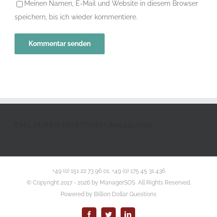
Meinen Namen, E-Mail und Website in diesem Browser
speichern, bis ich wieder kommentiere.
CALL OUR EXPERTS TODAY 1.800.555.6789
+49 (0) 151 22 73 96 01, +49 (0) 175 45 31 436
© Copyright 2017 -
2026 by ManagerSOS All Rights Reserved.
Powered by
Billion Dollar Questions