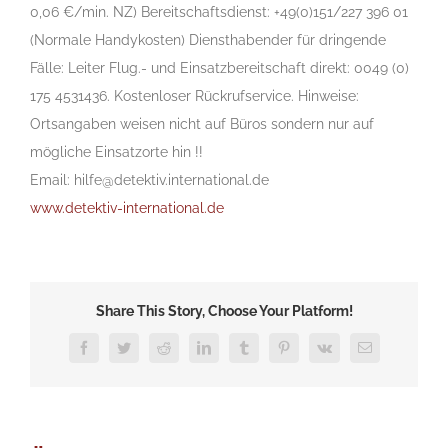
0,06 €/min. NZ) Bereitschaftsdienst: +49(0)151/227 396 01
(Normale Handykosten) Diensthabender für dringende
Fälle: Leiter Flug.- und Einsatzbereitschaft direkt: 0049 (0)
175 4531436. Kostenloser Rückrufservice. Hinweise:
Ortsangaben weisen nicht auf Büros sondern nur auf
mögliche Einsatzorte hin !!
Email: hilfe@detektiv.international.de
www.detektiv-international.de
Share This Story, Choose Your Platform!
Facebook
Twitter
Reddit
LinkedIn
Tumblr
Pinterest
Vk
E-
Mail