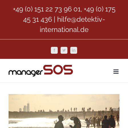
Zum
+49 (0) 151 22 73 96 01, +49 (0) 175
Inhalt
45 31 436
|
hilfe@detektiv-
springen
international.de
Facebook
Twitter
LinkedIn
Zeige
grösseres
Bild