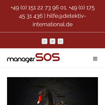
Zum
+49 (0) 151 22 73 96 01, +49 (0) 175
Inhalt
45 31 436
|
hilfe@detektiv-
springen
international.de
Facebook
Twitter
LinkedIn
Zeige
grösseres
Bild